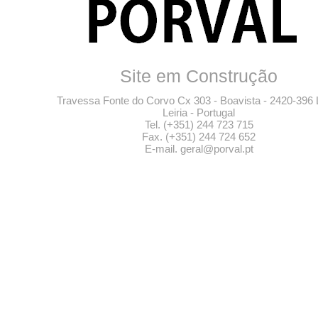
Site em Construção
Travessa Fonte do Corvo Cx 303 - Boavista - 2420-396 L
Leiria - Portugal
Tel. (+351) 244 723 715
Fax. (+351) 244 724 652
E-mail.
geral@porval.pt